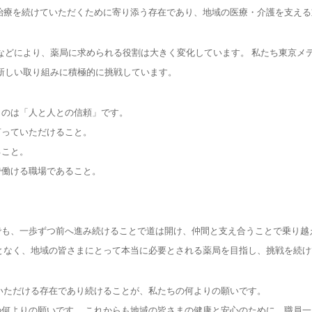
治療を続けていただくために寄り添う存在であり、地域の医療・介護を支え
展などにより、薬局に求められる役割は大きく変化しています。 私たち東京
、新しい取り組みに積極的に挑戦しています。
ものは「人と人との信頼」です。
言っていただけること。
ること。
で働ける職場であること。
も、一歩ずつ前へ進み続けることで道は開け、仲間と支え合うことで乗り越
となく、地域の皆さまにとって本当に必要とされる薬局を目指し、挑戦を続
いただける存在であり続けることが、私たちの何よりの願いです。
何よりの願いです。 これからも地域の皆さまの健康と安心のために、職員