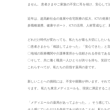
ません。 患者さまやご家族の不安に耳を傾け、安心して
近年は、超高齢社会の進展や在宅医療の拡大、ICTの発
多職種連携、健康サポート、ICTの活用、人材育成など
どれだけ時代が変わっても、私たちが最も大切にしたい
〇患者さまから「相談してよかった」「安心できた」と
〇地域の医療機関や介護事業所から信頼される存在であ
〇そして、共に働く職員一人ひとりが誇りを持ち、笑顔
これらすべてが、私たちの目指す薬局の姿です。
新しいことへの挑戦には、不安や困難が伴います。それで
ります。 私たち東京メディエールも、現状に満足するこ
「メディエールの薬局があってよかった。」 そう感じて
そう感じていただける存在であり続けることが、私たちの